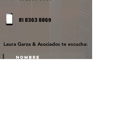
81 8363 8869
Laura Garza & Asociados te escucha: