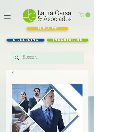
PLD / FT
e-learning
Inscribirme