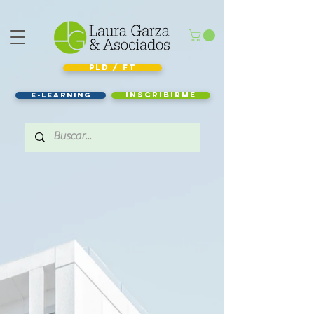
PLD / FT
e-learning
Inscribirme