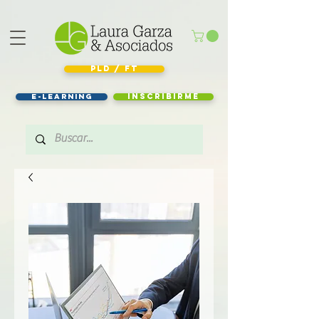
PLD / FT
e-learning
Inscribirme