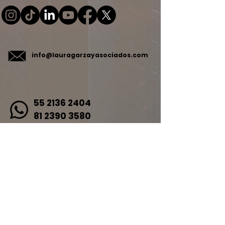
info@lauragarzayasociados.com
55 2136 2404
81 2390 3580
81 8363 8869
Laura Garza & Asociados te escucha: