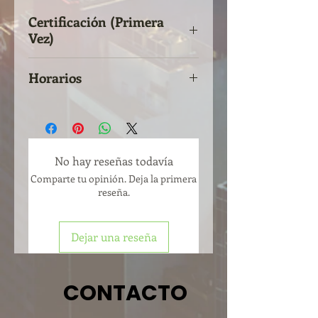
Certificación (Primera
Vez)
Horarios
Fechas:
27 de julio al 6 de agosto
Días:
Lunes a viernes
Horario:
5:00 p.m. a 9:00 p.m.
Modalidad:
Virtual
No hay reseñas todavía
Comparte tu opinión. Deja la primera
reseña.
Dejar una reseña
CONTACTO