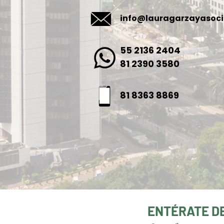
info@lauragarzayasoc
55 2136 2404
81 2390 3580
81 8363 8869
ENTÉRATE D