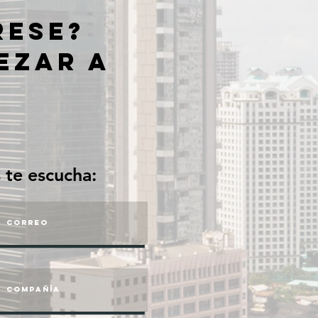
RESE?
EZAR a
 te escucha: