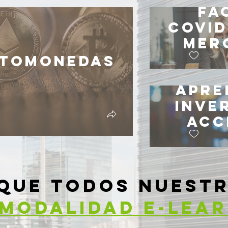
Fa
Covid
Mer
ptomonedas
Apre
Inve
Acc
QUE TODOS NUEST
MODALIDAD E-LEA