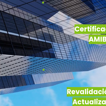
Certific
AMI
Revalidaci
Actualiz