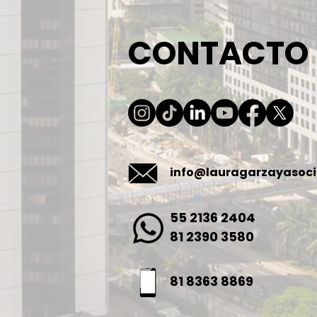
CONTACTO
info@lauragarzayasoc
55 2136 2404
81 2390 3580
81 8363 8869