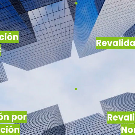
ación
Revalida
B
ón por
Reval
ación
No