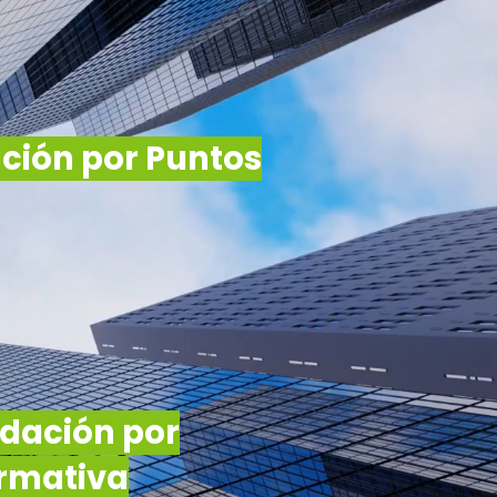
ción por Puntos
idación por
rmativa