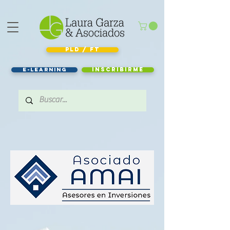
PLD / FT
e-learning
Inscribirme